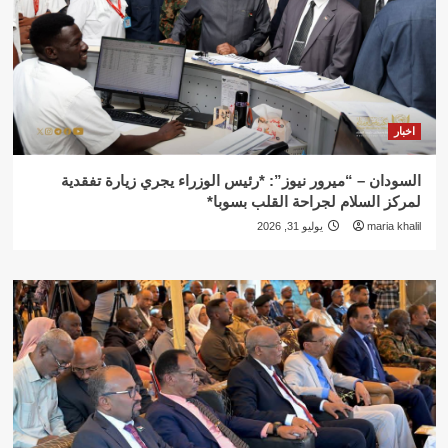
اخبار
السودان – “ميرور نيوز”: *رئيس الوزراء يجري زيارة تفقدية
لمركز السلام لجراحة القلب بسوبا*
maria khalil
يوليو 31, 2026