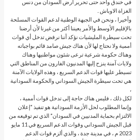
في خندق واحد حتى تحرير أرض السودان من دنس
الغزاة الاوباش .
وأخيرا ، ونحن في الجبهة الوطنية لدعم القوات المسلحة
بالإقليم الأوسط والأمر يعيننا أكثر من غيرنا لأن أرضنا
تحت سيطرة المليشيات نؤكد أننا نرفض تدخل أي قوات
أممية ولا نحتاج لها لأن هناك جيش صامد قائم بواجباته
وهناك حكومة شرعية ترعى شئون مواطنيها وهناك
ولايات آمنة ينزح إليها المدنيون الفارون من المناطق التي
تسيطر عليها قوات الدعم السريع ، وهذه الولايات الآمنة
هي تحت سيطرة الجيش السوداني والحكومة السودانية
،
لكل ذلك ، فليس هناك حاجة إلى تدخل قوات أممية ،
وإنما المطلوب لحل الأزمة السودانية هو تنفيذ “إعلان
الالتزام بحماية المدنيين في السودان” الذي تم توقيعه من
قبل الجيش السوداني وقوات الدعم السريع في 11 مايو
2023 م ، في مدينة جدة ، والذي ألزم قوات الدعم