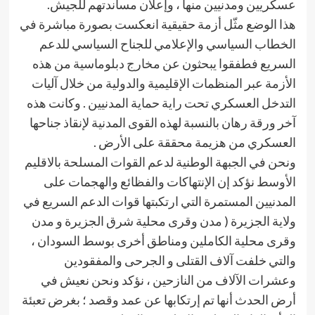
عسكريين ومدنيين منها ، وإعلان مساندتهم للجيش.
هذا الوضع مثّل أزمة حقيقية انعكست بصورة مباشرة في
الخطاب السياسي والإعلامي للجناح السياسي للدعم
السريع فطفقوا يبحثون عن مخارج دبلوماسية من هذه
الأزمة عبر المنظمات الإقليمية والدولية من خلال آليات
التدخل العسكري تحت راية حماية المدنيين . وكانت هذه
آخر ورقة رهان بالنسبة لهذه القوى المدنية لإنقاذ جناحها
العسكري من هزيمة محققة على الأرض .
ونحن في الجبهة الوطنية لدعم القوات المسلحة بالاقليم
الأوسط نؤكد إن الإنتهاكات والفظائع والهجمات على
المدنيين المستمرة التي ارتكبتها قوات الدعم السريع في
ولاية الجزيرة ( مدن وقرى محلية شرق الجزيرة و مدن
وقرى محلية الكاملين ومناطق أخرى بوسط السودان ،
والتي خلفت آلاف القتلى و الجرحى والمفقودين
وعشرات الآلاف من النازحين ، نؤكد ونحن نعيش في
أرض الحدث أنها تم إرتكابها عن عمد وقصد ؛ بغرض تعبئة