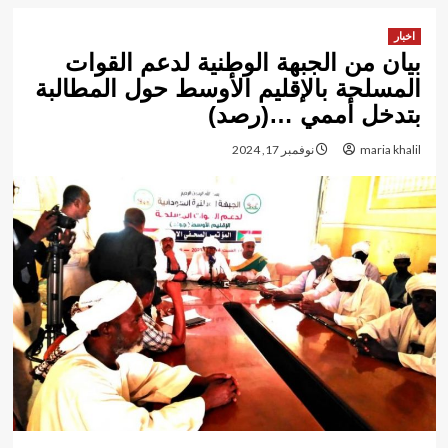
اخبار
بيان من الجبهة الوطنية لدعم القوات
المسلحة بالإقليم الأوسط حول المطالبة
بتدخل أممي …(رصد)
maria khalil
نوفمبر 17, 2024