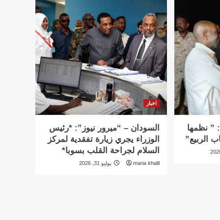
اخبار
 ” نظمها
السودان – “ميرور نيوز”: *رئيس
ب الربيع”
الوزراء يجري زيارة تفقدية لمركز
السلام لجراحة القلب بسوبا*
maria khalil
يوليو 31, 2026