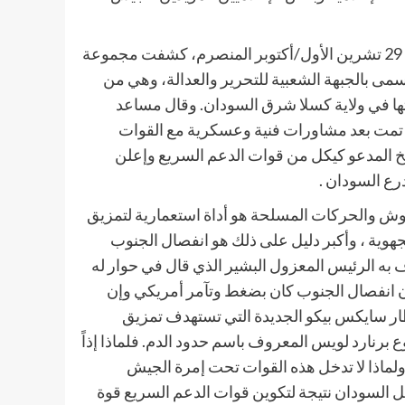
وكعادتها غضت قيادة الجيش الطرف، وصمتت عن التعليق! وفي 29 تشرين الأول/أكتوبر المنصرم، كشفت مجموعة
ى بالجبهة الشعبية للتحرير والعدالة، وهي من
20م ، كشفت عن نشر قواتها في ولاية كسلا شرق السودان. وقال مساعد
ة تمت بعد مشاورات فنية وعسكرية مع القوات
لخ المدعو كيكل من قوات الدعم السريع وإعلن
رع السودان .
وش والحركات المسلحة هو أداة استعمارية لتمزيق
جهوية ، وأكبر دليل على ذلك هو انفصال الجنوب
 به الرئيس المعزول البشير الذي قال في حوار له
وتنيك الروسي في تشرين الثاني/نوفمبر 2017م: “إن انفصال الجنوب كان بضغط وتآمر أمريكي وإن
ار سايكس بيكو الجديدة التي تستهدف تمزيق
برنارد لويس المعروف باسم حدود الدم. فلماذا إذاً
ماذا لا تدخل هذه القوات تحت إمرة الجيش
 أهل السودان نتيجة لتكوين قوات الدعم السريع قوة