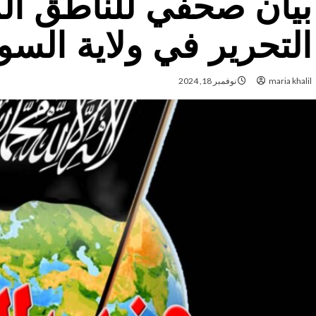
بيان صحفي للناطق ا
التحرير في ولاية السو
maria khalil
نوفمبر 18, 2024