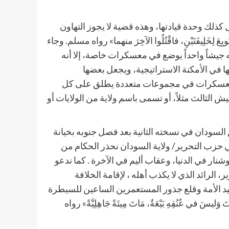
 كذلك وحدة قيادتها، وهذه قضية لا يجوز التهاون
خَلِيفَتَيْنِ، فاقْتُلُوا الآخِرَ منهما» رواه مسلم. وجاء
 كله جيشاً واحداً يوضع في معسكرات خاصة، إلا أنه
ي الأمكنة الاستراتيجية، ويجعل بعضها
ه المعسكرات في مجموعات متعددة يطلق على كل
الثالث مثلاً، أو تسمى باسم ولاية من الولايات أو
 السودان في نسخته الثانية بعد فصل جنوبه بخيانة
في حزب التحرير/ ولاية السودان نحذر الحكام من
شنار في الدنيا، وعقاب أليم في الآخرة . كما ندعو
الرائد الذي لا يكذب أهله ، لإقامة الخلافة
حيد الأمة وقلع جذور المستعمرين الساعين للسيطرة
 عُنُقِهِ بَيْعَةٌ، مَاتَ مِيتَةً جَاهِلِيَّةً» رواه