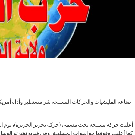
-صناعة المليشيات والحركات المسلحة شر مستطير وأداة أمريكي
كما أعلنت وقوفها مع القوات المسلحة، وفي فيديو نشرته الوسائ