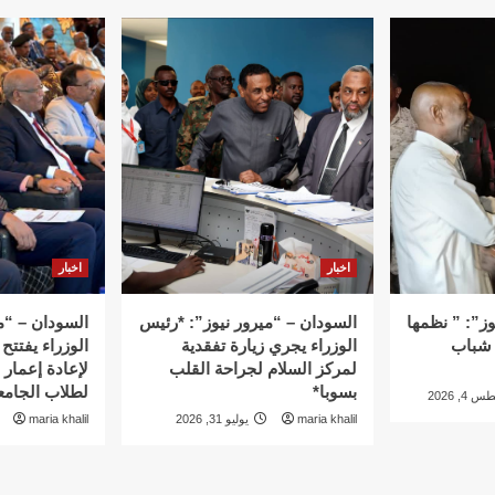
اخبار
اخبار
وز”: ” نظمها
السودان – “ميرور نيوز”: *رئيس
السودان – “م
 شباب
الوزراء يجري زيارة تفقدية
الوزراء يفتتح 
لمركز السلام لجراحة القلب
لإعادة إعمار
بسوبا*
لطلاب الجامع
4, 2026
maria khalil
يوليو 31, 2026
maria khalil