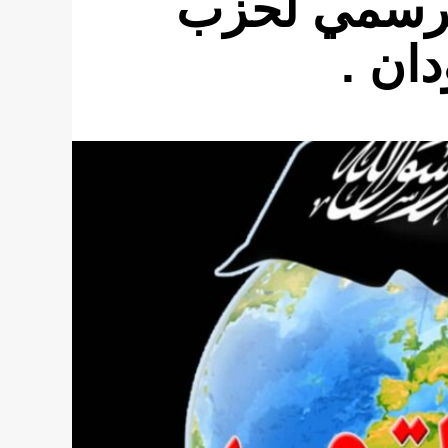
لرسمي لحزب
دان .