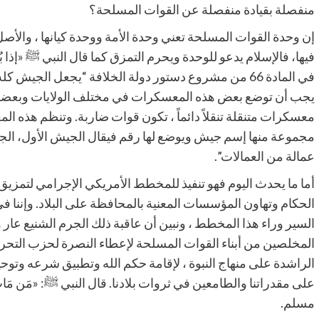
منفصلة بقيادة منفصلة عن القوات المسلحة؟
إن وحدة القوات المسلحة تعني وحدة الأمة ووحدة كيانها ، والأصل
فيها، فالإسلام يدعو للوحدة ويحرم التمزق كما قال النبي ﷺ «إذا بُويِعَ لِ
في المادة 66 من مشروع دستور دولة الخلافة “يجعل الجيش
يجب أن توضع بعض هذه المعسكرات في مختلف الولايات وبعضها ف
معسكرات متنقلة تنقلاً دائماً ، تكون قوات ضاربة. وتنظم هذ
مجموعة منها إسم جيش ويوضع لها رقم فيقال الجيش الأول، الجيش 
عمالة من العمالات”.
أما ما يحدث اليوم فهو تنفيذ للمخطط الأمريكي الإجرامي لتمزيق
الحكام وتهاون المؤسسات المعنية بالمحافظة على البلاد. وإننا 
السير وراء هذا المخطط ، ونبين أن عاقبة ذلك الجرم الشنيع عار و
المخلصين من أبناء القوات المسلحة لإعطاء النصرة لحزب التحرير، 
الراشدة على منهاج النبوة ، لإقامة حكم الله وتطبيق شرعه وتو
على مقدراتنا والطامعين في ثروات بلادنا. قال النبي ﷺ: «مَن مَاتَ وَليسَ في
مسلم.