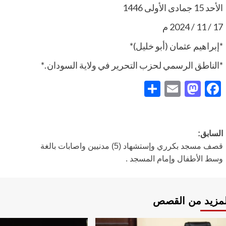
الأحد 15 جمادى الأولى 1446
17 / 11 / 2024 م
*إبراهيم عثمان (أبو خليل)*
*الناطق الرسمي لحزب التحرير في ولاية السودان .*
Share
Mastodon
Email
Facebook
تصفّح
السابق:
قصف مسجد بكرري وإستشهاد (5) مدنيين واصابات بالغة
المقالات
وسط الأطفال وإمام المسجد .
لمزيد من القصص