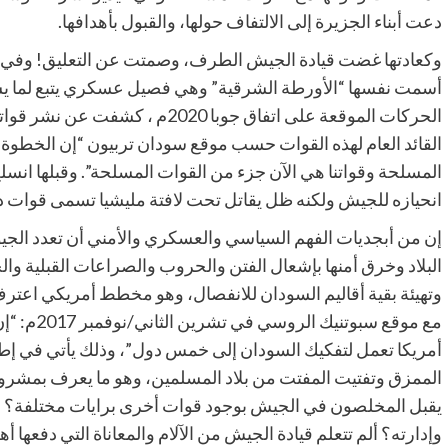
دعت أبناء الجزيرة إلى الالتفاف حولها، والقبول بأهدافها.
أسمت نفسها “الأورطة الشرقية” وهي فصيل عسكري يتبع لما يسم
الحركات الموقعة على اتفاق جوبا 20
القائد العام لهذه القوات حسب موقع سودان تربيون “إن الخطو
المسلحة وقواتنا هي الآن جزء من القوات المسلحة”. وقبلها انس
انحيازه للجيش ولكنه ظل يقاتل تحت لافتة مليشيا تسمى قوات د
إن من أبجديات الفهم السياسي والعسكري والأمني أن تعدد الجي
البلاد وخرق أمنها بإشعال الفتن والحروب والصراعات القبلية وال
وتهيئة بقية أقاليم السودان للانفصال، وهو مخطط أمريكي اعترف
مع موقع سب
أمريكا تعمل لتفكيك السودان إلى خمس دول”، وذلك يأتي في إط
الممزق وتفتيت المفتت من بلاد المسلمين، وهو ما يعرف بمشروع 
يقبل المخلصون في الجيش بوجود قوات أخرى برايات مختلفة؟ ول
وإدارته؟ ألم تتعلم قيادة الجيش من الآلام والمعاناة التي دفعها