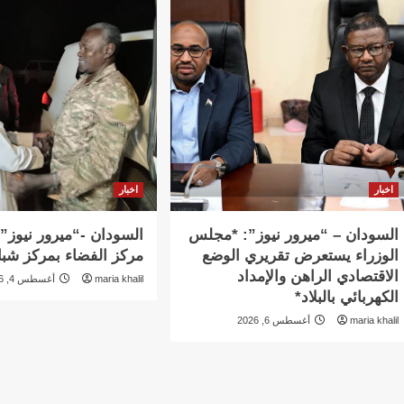
اخبار
اخبار
السودان – “ميرور نيوز”: *مجلس
السودان -“ميرور نيوز”:
الوزراء يستعرض تقريري الوضع
مركز الفضاء بمركز شبا
الاقتصادي الراهن والإمداد
maria khalil
أغسطس 4, 2026
الكهربائي بالبلاد*
maria khalil
أغسطس 6, 2026