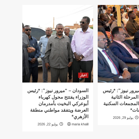
اخبار
يرور نيوز”: *رئيس
السودان – “ميرور نيوز”: *رئيس
المرحلة الثانية
الوزراء يفتتح محول كهرباء
 المجمعات السكنية
أبوعركي البخيت بأمدرمان
ات*
العرضة ويتفقد مواطني منطقة
الأزهري*
يوليو 29, 2026
maria khalil
يوليو 22, 2026