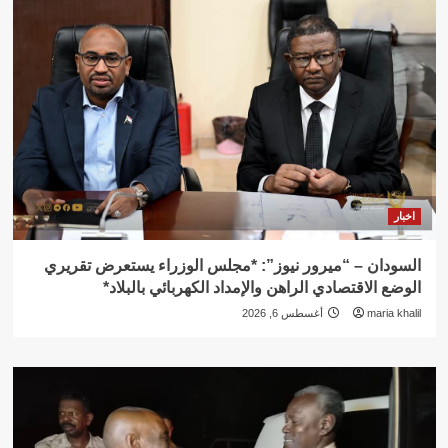
اخبار
السودان – “ميرور نيوز”: *مجلس الوزراء يستعرض تقريري
الوضع الاقتصادي الراهن والإمداد الكهربائي بالبلاد*
maria khalil
أغسطس 6, 2026