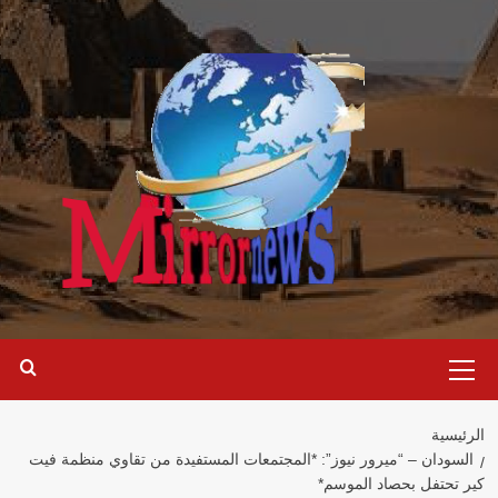
خطي
لى
لمحتوى
القائمة
الرئيسية
الرئيسية
السودان – “ميرور نيوز”: *المجتمعات المستفيدة من تقاوي منظمة فيت
كير تحتفل بحصاد الموسم*