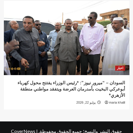
اخبار
السودان – “ميرور نيوز”: *رئيس الوزراء يفتتح محول كهرباء
أبوعركي البخيت بأمدرمان العرضة ويتفقد مواطني منطقة
الأزهري*
maria khalil
يوليو 22, 2026
حقوق النشر والنسخ؛ جميع الحقوق محفوظة.
|
CoverNews