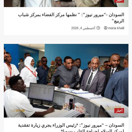
السودان -“ميرور نيوز”: ” نظمها مركز الفضاء بمركز شباب
الربيع”
maria khalil
أغسطس 4, 2026
اخبار
السودان – “ميرور نيوز”: *رئيس الوزراء يجري زيارة تفقدية
لمركز السلام لجراحة القلب بسوبا*