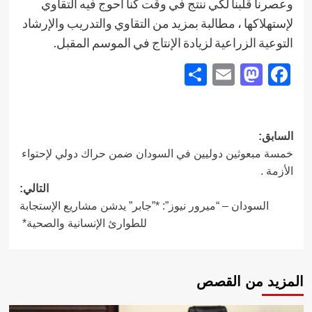
وعصرنا قلبنا لكي ننتج في وقت كنا أحوج فيه التقاوي
لإستهلاكها ، مطالبة بمزيد من التقاوي والتدريب والإرشاد
التوعية الزراعية لزيادة الإنتاج في الموسم المقبل.
Share
Mastodon
Email
Facebook
تصفّح
السابق:
خمسة مبعوثين دوليين في السودان ضمن حراك دولي لإحتواء
المقالات
الأزمة .
التالي:
السودان – “ميرور نيوز”: *”جابر” يدشن مشاريع الإستجابة
للطوارئ الإنسانية والصحية*
المزيد من القصص