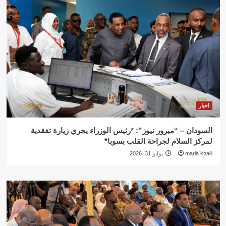
اخبار
السودان – “ميرور نيوز”: *رئيس الوزراء يجري زيارة تفقدية
لمركز السلام لجراحة القلب بسوبا*
maria khalil
يوليو 31, 2026