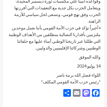
وقواعده أميناً علي مكتسبات ثورة ديسمبر المجيدة،
ويتعامل الحزب بكل جدية مع التعقيدات التي أفرزتها
الحرب وفق نهج قومي، ونسعى لحل سياسي للأزمة
الراهنة.
▪︎ أخيراً نؤكد في حزب الأمة القومي بأننا نعمل موحدين
ملتزمين بأقدارنا النضالية منطلقين من الأهداف الوطنية
التي ظللنا عبر تاريخنا الوطني أمناء عليها مع حلفائنا
الوطنيين وشركائنا الإقليميين والدوليين.
والله الموفق
14 يوليو 2024
اللواء فضل الله برمة ناصر
*رئيس حزب الأمة القومي المكلف*
Share
Mastodon
Email
Facebook