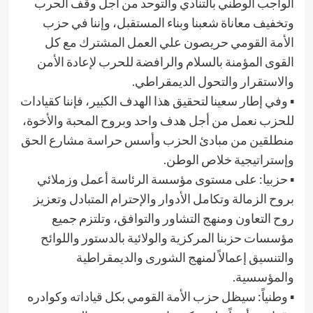
الواجب الوطني بالتنادي والتوحد من أجل وقف الحرب
وتخفيف معاناة شعبنا وبناء المستقبل، وإننا في حزب
الأمة القومي حريصون علي العمل المشترك مع كل
القوى المؤمنة بالسلام والرافضة للحرب لإعادة الأمن
والاستقرار والتحول الديمقراطي.
▪︎ وفي إطار سعينا لتحقيق هذا الهدف الكبير، فإننا كقيادات
للحزب نعمل من أجل هدف واحد وبروح المحبة والأخوة،
منطلقين من مبادئ الحزب وأسس حراسة مشارع الحق
وإستراتيجية خلاص الوطن.
▪︎ حزبيا: على مستوى مؤسسة الرئاسة أعمل وزملائي
بروح الزمالة وتكامل الأدوار والإحترام المتبادل وتعزيز
روح التعاون ومنهج التشاور والتوافق، وتلتزم جميع
مؤسسات حزبنا المركزية والولائية بالدستور واللوائح
والتنسيق إعمالاً لمنهج الشورى والديمقراطية
والمؤسسية.
▪︎ وطنياً: سيظل حزب الأمة القومي بكل قياداته وكوادره