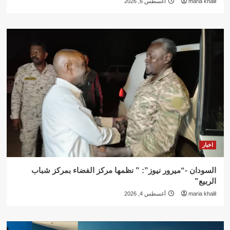
maria khalil
أغسطس 6, 2026
اخبار
السودان -“ميرور نيوز”: ” نظمها مركز الفضاء بمركز شباب
الربيع”
maria khalil
أغسطس 4, 2026