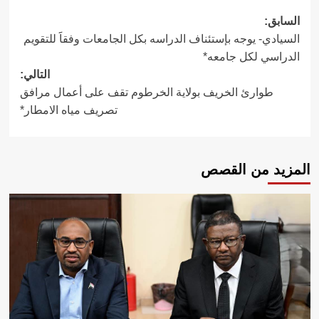
تصفّح
السابق:
السيادي- يوجه بإستئناف الدراسه بكل الجامعات وفقاََ للتقويم
المقالات
الدراسي لكل جامعه*
التالي:
طوارئ الخريف بولاية الخرطوم تقف على أعمال مرافق
تصريف مياه الامطار*
المزيد من القصص