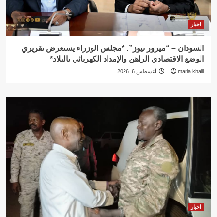
اخبار
السودان – “ميرور نيوز”: *مجلس الوزراء يستعرض تقريري
الوضع الاقتصادي الراهن والإمداد الكهربائي بالبلاد*
maria khalil
أغسطس 6, 2026
اخبار