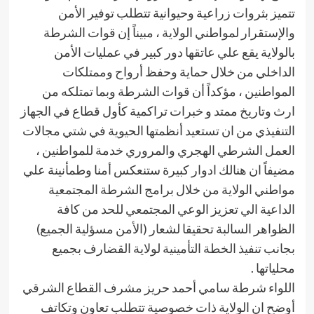
تتميز بثروات زراعية وحيوانية تتطلب توفير الأمن
والإستقرار لمواطني الولاية ، مبيناً إن قوات الشرطة
بالولاية يقع علي عاتقها دور كبير في عمليات الأمن
الداخلي من خلال حماية وحفظ أرواح وممتلكات
المواطنين ، مؤكداً أن قوات الشرطة وبما تمتلكه من
ارث وتاريخ ممتد و خبرات تراكمية كأول قطاع في الجهاز
التنفيذي من ان تستعيد أنظمتها الحيوية في شتي مجالات
العمل الشرطي الهجري والمروري خدمة للمواطنين ،
مضيفاً ان هنالك ادوار كبيرة ستنعكس أمنا وطمأنينة علي
مواطني الولاية من خلال برامج الشرطة المجتمعية
الداعية الي تعزيز الوعي المجتمعي للحد من كافة
الظواهر السالبة تحقيقا لشعار (الأمن مسؤلية الجميع)
بجانب تنفيذ الخطة التأمينية لولاية القضارف بجميع
محلياتها .
اللواء شرطة سامي أحمد حريز مشرف القطاع الشرقي
أوضح ان الولاية ذات خصوصية تتطلب تعاون وتكاتف