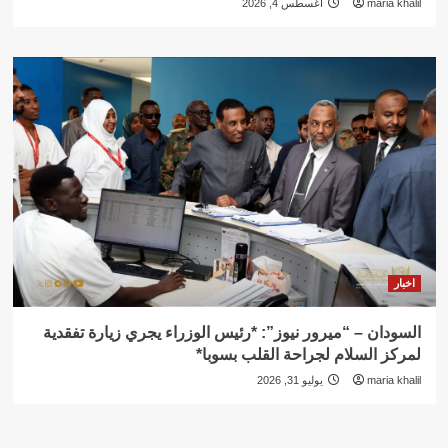
maria khalil
أغسطس 4, 2026
اخبار
السودان – “ميرور نيوز”: *رئيس الوزراء يجري زيارة تفقدية
لمركز السلام لجراحة القلب بسوبا*
maria khalil
يوليو 31, 2026