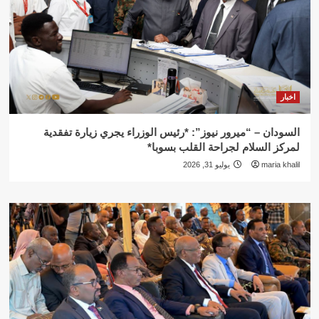
اخبار
السودان – “ميرور نيوز”: *رئيس الوزراء يجري زيارة تفقدية
لمركز السلام لجراحة القلب بسوبا*
maria khalil
يوليو 31, 2026