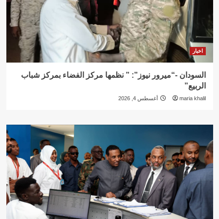
اخبار
السودان -“ميرور نيوز”: ” نظمها مركز الفضاء بمركز شباب
الربيع”
maria khalil
أغسطس 4, 2026