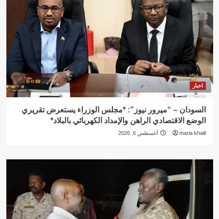
اخبار
السودان – “ميرور نيوز”: *مجلس الوزراء يستعرض تقريري
الوضع الاقتصادي الراهن والإمداد الكهربائي بالبلاد*
maria khalil
أغسطس 6, 2026