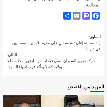
المخالفة .
Share
Mastodon
Email
Facebook
تصفّح
السابق:
راح ضحيته إثنان : هجوم ثانٍ على مخيم للاجئين السودانيين
المقالات
في إثيوبيا ….
التالي:
حركة تحرير السودان تلتقي قيادات من دارفور بمحلية حلفا
بولاية كسلا وتأكد قرب انتهاء التمرد .
المزيد من القصص