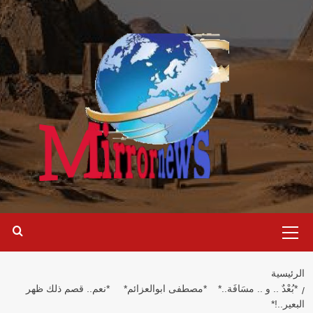
خطي
لى
لمحتوى
القائمة
الرئيسية
الرئيسية
*بُعْدٌ .. و .. مسَافَة..* *مصطفى ابوالعزائم* *نعم.. قصم ذلك ظهر
البعير..!*