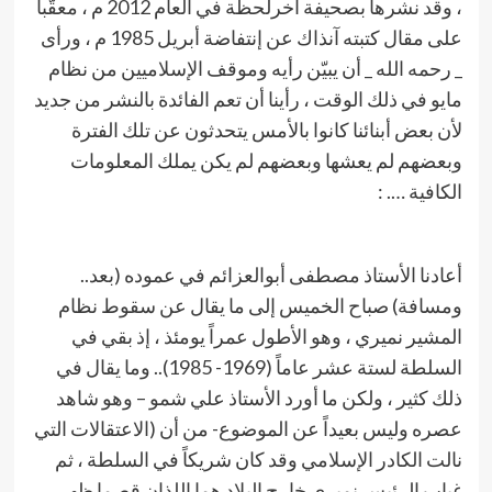
، وقد نشرها بصحيفة آخرلحظة في العام 2012 م ، معقّباً
على مقال كتبته آنذاك عن إنتفاضة أبريل 1985 م ، ورأى
_ رحمه الله _ أن يبيّن رأيه وموقف الإسلاميين من نظام
مايو في ذلك الوقت ، رأينا أن تعم الفائدة بالنشر من جديد
لأن بعض أبنائنا كانوا بالأمس يتحدثون عن تلك الفترة
وبعضهم لم يعشها وبعضهم لم يكن يملك المعلومات
الكافية …. :
أعادنا الأستاذ مصطفى أبوالعزائم في عموده (بعد..
ومسافة) صباح الخميس إلى ما يقال عن سقوط نظام
المشير نميري ، وهو الأطول عمراً يومئذ ، إذ بقي في
السلطة لستة عشر عاماً (1969- 1985).. وما يقال في
ذلك كثير ، ولكن ما أورد الأستاذ علي شمو – وهو شاهد
عصره وليس بعيداً عن الموضوع- من أن (الاعتقالات التي
نالت الكادر الإسلامي وقد كان شريكاً في السلطة ، ثم
غياب الرئيس نميري خارج البلاد هما اللذان قصما ظهر