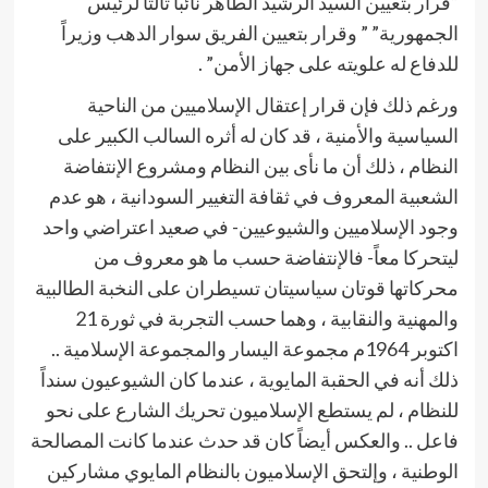
“قرار بتعيين السيد الرشيد الطاهر نائباً ثالثاً لرئيس
الجمهورية” ” وقرار بتعيين الفريق سوار الدهب وزيراً
للدفاع له علويته على جهاز الأمن” .
ورغم ذلك فإن قرار إعتقال الإسلاميين من الناحية
السياسية والأمنية ، قد كان له أثره السالب الكبير على
النظام ، ذلك أن ما نأى بين النظام ومشروع الإنتفاضة
الشعبية المعروف في ثقافة التغيير السودانية ، هو عدم
وجود الإسلاميين والشيوعيين- في صعيد اعتراضي واحد
ليتحركا معاً- فالإنتفاضة حسب ما هو معروف من
محركاتها قوتان سياسيتان تسيطران على النخبة الطالبية
والمهنية والنقابية ، وهما حسب التجربة في ثورة 21
اكتوبر 1964م مجموعة اليسار والمجموعة الإسلامية ..
ذلك أنه في الحقبة المايوية ، عندما كان الشيوعيون سنداً
للنظام ، لم يستطع الإسلاميون تحريك الشارع على نحو
فاعل .. والعكس أيضاً كان قد حدث عندما كانت المصالحة
الوطنية ، وإلتحق الإسلاميون بالنظام المايوي مشاركين