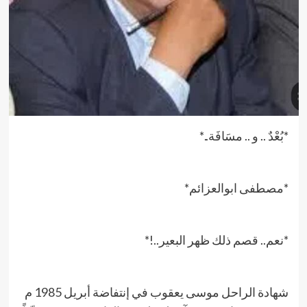
*بُعْدٌ .. و .. مسَافَة..*
*مصطفى ابوالعزائم*
*نعم.. قصم ذلك ظهر البعير..!*
شهادة الراحل موسى يعقوب في إنتفاضة أبريل 1985 م