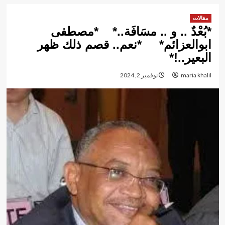
مقالات
*بُعْدٌ .. و .. مسَافَة..* *مصطفى
ابوالعزائم* *نعم.. قصم ذلك ظهر
البعير..!*
maria khalil
نوفمبر 2, 2024