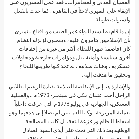
العصيان المدني والمظاهرات.. فقد عمل المصريون على
الإبقاء على النميري لاجئاً في القاهرة.. كما حدث بالفعل
ولسنوات طويلة .
إن ما قام به السيد اللواء عمر الطيب من اقناع للنميري
بأن الإسلاميين يتآمرون عليه ، ويعملون لزلزلة النظام
كان (قاصمة ظهر) للنظام أكثر من غيره من إخفاقات
أخرى سياسية وأمنية ، بل ومؤامرات خارجية ومحاولات
عسكرية ، وهبات طلابية ، لم تجد كلها طريقها للنجاح
وتحقيق ما هدفت إليه .
والإشارة هنا إلى الإنتفاضة الطلابية بقيادة الزعيم الطلابي
الراحل أحمد عثمان مكي في سبتمبر- 1973م .. والعملية
العسكرية الجهادية في يوليو 1976م التي عرفت داخلياً
بعملية المرتزقة.. وكلتا العمليتين لم تصلا إلى هدفهما وهو
اسقاط النظام وزعزعة الثقة، بل كانت المصالحة
الوطنية بعد ذلك التي تمت على أيدي السيد الصادق
المهدي في لقاء بورتسودان بتاريخ 7 يوليو 1977م .