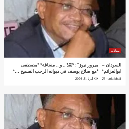
مقالات
السودان – “ميرور نيوز”: *بُعْدٌ .. و .. مسَافَة* *مصطفى
ابوالعزائم* *مع صلاح يوسف في ديوانه الرحب الفسيح …*
maria khalil
أبريل 5, 2026