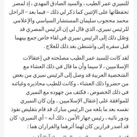
للنميري عمر الطيب ، والسيد الصادق المهدي ، إذ لمصر
تحفظاتها على الإثنين كما ذكر لي ذلك – فيما بعد – الراحل
محمد محجوب سليمان المستشار السياسي والإعلامي
للرئيس نميري، الذي قال لي إن الرئيس المصري قد
وَصّل ذلك إلى الرئيس نميري في لقاء خاص جمع بينهما
قبل سفره إلى واشنطن بعد ذلك للعلاج .
لقد كانت للسيد عمر الطيب مصلحته في إعتقالات
الإسلاميين ، لا سيما وأن ما قال في ذلك العشاء مع
الشخصية العربية قد وصل إلى الرئيس نميري من بعض
من حضروا ذلك العشاء ، وكانت للطيب محاذيره وغبائنه
في ذلك الخصوص ، فكثف من جهوده مع النميري
للموافقة على إعتقال الإسلاميين .. وإن كان النميري
نفسه بعد ما بلغه من الرئيس مبارك قد قام بتقليص نفوذ
ودور نائبه ، رئيس جهاز الأمن ، ذلك أنه – أي النميري- كان
قد أصدر قرارين كان لهما أثرهما والقراران هما :