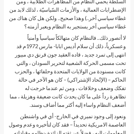
السلطة يحمي النظام من المظاهرات الطلابية ، ومن
الإضطرابات العمالية ، والأزمات السّياسيّة ، لذلك لابد من
غطاء سياسي آخر..) وهذا صحيح.. ولكن هل كان هناك من
غطاء سياسي آخر يستجير به النظام ويعبر أزمته؟
لا أتصور ذلك.. فالنظام كان متهالكاً سياسياً وأمنياً
وعسكرياً، ذلك أن سلام أديس ابابا- مارس 1972م قد
انتهى إلى تمرد جديد ، قاده العقيد جون قرنق دي مبيور
تحت مسمى الحركة الشعبية لتحرير السودان ، والتي
كانت مسنودة من الولايات المتحدة وحلفائها ، والحزب
الحاكم – (الإتّحاد الإشتراكي) – كان هو الآخر في حالة
تفكك وضعف وخلافات ، ومن ثم عندما خرجت له
تظاهرة رداً على ما كان يحدث كانت ضعيفة وهزيلة ، مما
أضعف النظام واساء إليه أكثر مما أضاف وسند.
ونعود إلى وجود نميري في الخارج- أي في واشنطن
العاصمة الامريكية تحديداً – فقد كان لتأخيره وعدم وصول
المعلومات إليه ، فضلاً عن ثقته الزائدة بنظامه وقياداته