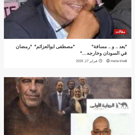
مقالات
*بعد .. و .. مسافة* *مصطفى ابوالعزائم* *رمضان
في السودان وخارجه…*
maria khalil
فبراير 17, 2026