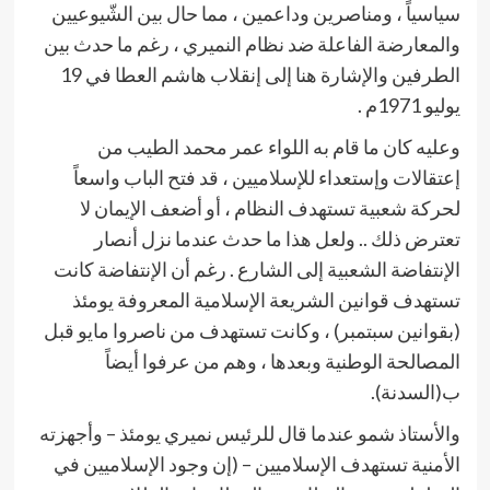
سياسياً ، ومناصرين وداعمين ، مما حال بين الشّيوعيين
والمعارضة الفاعلة ضد نظام النميري ، رغم ما حدث بين
الطرفين والإشارة هنا إلى إنقلاب هاشم العطا في 19
يوليو 1971م .
وعليه كان ما قام به اللواء عمر محمد الطيب من
إعتقالات وإستعداء للإسلاميين ، قد فتح الباب واسعاً
لحركة شعبية تستهدف النظام ، أو أضعف الإيمان لا
تعترض ذلك .. ولعل هذا ما حدث عندما نزل أنصار
الإنتفاضة الشعبية إلى الشارع . رغم أن الإنتفاضة كانت
تستهدف قوانين الشريعة الإسلامية المعروفة يومئذ
(بقوانين سبتمبر) ، وكانت تستهدف من ناصروا مايو قبل
المصالحة الوطنية وبعدها ، وهم من عرفوا أيضاً
ب(السدنة).
والأستاذ شمو عندما قال للرئيس نميري يومئذ – وأجهزته
الأمنية تستهدف الإسلاميين – (إن وجود الإسلاميين في