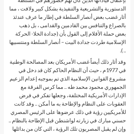
بإعتقال قياداتها الذين كان لهم حضورهم في السلطة
الدستورية والتشريعية والتنفيذية بشكل كبير ولافت ، مما
أثار غضب بعض أنصار السلطة في إطار ما عرف عندئذ
بالصراع والتنافس بين القادمين والقدامى ، بل ذهب
بعض حملة الأقلام إلى القول بأن (جدادة الخلا- الحركة
الإسلامية طردت جدادة البيت – أنصار السلطة ومنتسبيها
.. ).
وقد أثار ذلك أيضاً غضب الأمريكان بعد المصالحة الوطنية
في 1977م ، حيث أن النظام الحاكم كان قد دخل في
مشروع القوانين الإسلامية الذي تم بموجبه إعدام الزعيم
الجمهوري محمود محمد طه .. مما كرس الفرقة مع
الإدارات الأمريكية المختلفة، وجعلها تفكر في فرض
العقوبات على النظام والإطاحة به ما أمكن .. وقد كانت
للأمريكيين رؤية في ذلك عرضوها على الرئيس المصري
حسني مبارك في زيارته لواشنطن قبل الإطاحة بالنظام ..
وإن لم يقبل المصريون تلك الرؤية ، التي كان من بدائلها