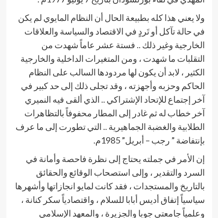
ولا يعني هذا كله بطبيعة الحال أن النظام المايوي لم يكن
في حالة تآكل أو تَردٍ في الاقتصاد والسياسة والعلاقات
الخارجية وغير ذلك .. فستة عشر عاماً شهدت من
التقلبات ما شهدت ، ومن المتغيرات الداخلية والخارجية
الكثير ، لابد أن يكون لها مردودها السالب على النظام
الحاكم وحزبه وأجهزته ، وقد تجلى ذلك إلى حد كبير في
آخر إجتماع للإتحاد الإشتراكي .. الذي ألقى فيه النميري
آخر خطاب له ثم غادر إلى المطار محفوفاً بالتظاهرات
الطلابية والغضبة الجماهيرية .. التي تطورت إلى ما عرف
بإنتفاضة ” رجب – أبريل” 1985م.
إن الأمر في جملته يحتاج إلى نظرة فاحصة وأمانة في
السرد والتقدير ، وإلى استصحاب الوقائع والحقائق
بالتاريخ والمستجدات ، فقد كانت لمايو انجازاتها وأشهرها
سياسياً إتفاق أديس أبابا للسلام ، واقتصادياً سكر كنانة ،
وعلمياً جامعتي جوبا والجزيرة ، والمعهد الإسلامي