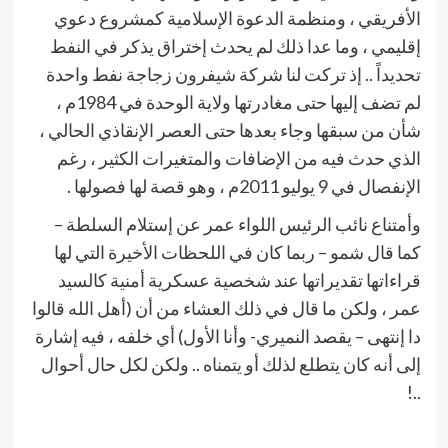
الأفريقي ، ومنظمة الدعوة الإسلامية كمشروع دعوي
إقليمي ، وما عدا ذلك لم يحدث إختراق يذكر في النفط
تحديداً .. إذ تركت لنا شركة شيفرون زجاجة نفط واحدة
لم تضف إليها حتى مغادرتها ولاية الوحدة في 1984م ،
شأن من سبقها وجاء بعدها حتى العصر الإنقاذي الحالي ،
الذي حدث فيه من الإضافات والمتغيرات الكثير ، رغم
الإنفصال في 9 يوليو 2011م ، وهو قصة لها فصولها .
وأمتناع نائب الرئيس اللواء عمر عن إستلام السلطة –
كما قال شمو – ربما كان في اللحظات الأخيرة التي لها
قراءاتها تقديراتها عند شخصية عسكرية أمنية كالسيد
عمر ، ولكن ما قال في ذلك العشاء من أن (أهل الله قالوا
دا إنتهى – يقصد النميري- وأنا الأول) أي خلفه ، فيه إشارة
إلى أنه كان يتطلع لذلك أو يتمناه .. ولكن لكل حال أحوال
..!