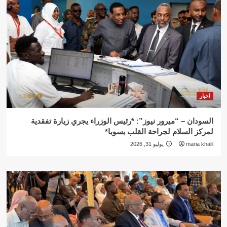
اخبار
السودان – “ميرور نيوز”: *رئيس الوزراء يجري زيارة تفقدية
لمركز السلام لجراحة القلب بسوبا*
maria khalil
يوليو 31, 2026