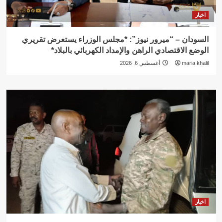
اخبار
السودان – “ميرور نيوز”: *مجلس الوزراء يستعرض تقريري
الوضع الاقتصادي الراهن والإمداد الكهربائي بالبلاد*
maria khalil
أغسطس 6, 2026
اخبار