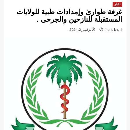
اخبار
غرفة طوارئ وإمدادات طبية للولايات
المستقبلة للنازحين والجرحى .
maria khalil
نوفمبر 2, 2024