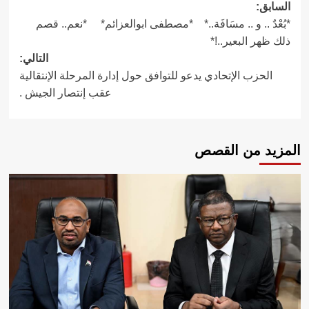
تصفّح
السابق:
*بُعْدٌ .. و .. مسَافَة..* *مصطفى ابوالعزائم* *نعم.. قصم
المقالات
ذلك ظهر البعير..!*
التالي:
الحزب الإتحادي يدعو للتوافق حول إدارة المرحلة الإنتقالية
عقب إنتصار الجيش .
المزيد من القصص