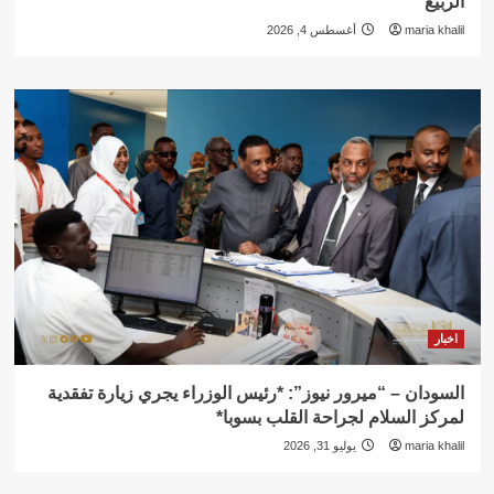
الربيع”
maria khalil
أغسطس 4, 2026
اخبار
السودان – “ميرور نيوز”: *رئيس الوزراء يجري زيارة تفقدية
لمركز السلام لجراحة القلب بسوبا*
maria khalil
يوليو 31, 2026