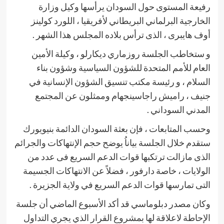
رفيعة المستوى حول السودان يرأسها وكيل وزارة
الخارجية البرلماني البريطاني لأفريقيا ، اللورد كولينز
أوف هايبرى ، الذى ترأس بلاده المجلس هذا الشهر .
و ستخاطب الجلسة روزماري ديكارلو ، وكيلة الأمين
العام للأمم المتحدة للشؤون السياسية وشؤون بناء
السلام ، و رئيسة مكتب تنسيق الشؤون الإنسانية في
جنيف ، راميش راجاسينجهام وممثلون عن المجتمع
المدني السوداني .
وحسب المتابعات ، فإن بعثة السودان الدائمة بنيويورك
ستقدم خلال الجلسة بياناُ يوضح حجم الإنتهاكات والجرائم
الذى مازالت ترتكبها قوات الدعم السريع فى عدد من
الولايات ، خاصة دارفور ، فضلاً عن الانتهاكات الجسيمة
التى تمارسها قوات الدعم السريع في ولاية الجزيرة .
وكان مصدر دبلوماسي قد أكد الأسبوع الماضي أن جلسة
الإحاطة لاعلاقة لها بمشروع القرار الذي يجري التداول