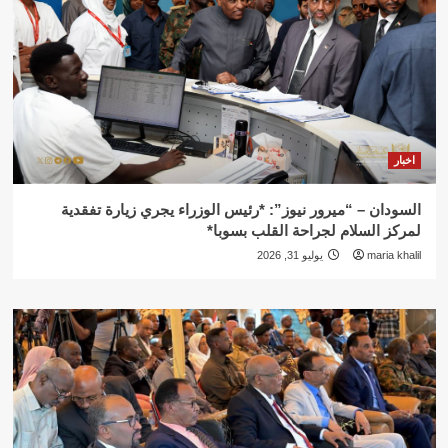
اخبار
السودان – “ميرور نيوز”: *رئيس الوزراء يجري زيارة تفقدية
لمركز السلام لجراحة القلب بسوبا*
maria khalil
يوليو 31, 2026