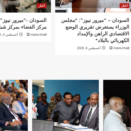
اخبار
اخبار
السودان – “ميرور نيوز”: *مجلس
السودان -“ميرور نيوز”:
الوزراء يستعرض تقريري الوضع
مركز الفضاء بمركز شبا
الاقتصادي الراهن والإمداد
maria khalil
أغسطس 4, 2026
الكهربائي بالبلاد*
maria khalil
أغسطس 6, 2026