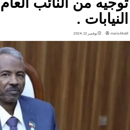
توجيه من النائب العام
النيابات .
maria khalil
نوفمبر 12, 2024