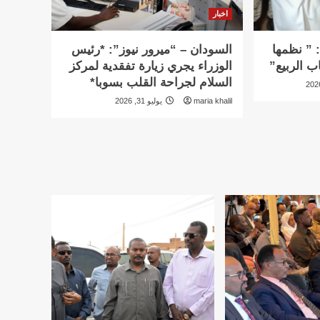
اخبار
 ” نظمها
السودان – “ميرور نيوز”: *رئيس
ب الربيع”
الوزراء يجري زيارة تفقدية لمركز
السلام لجراحة القلب بسوبا*
maria khalil
يوليو 31, 2026